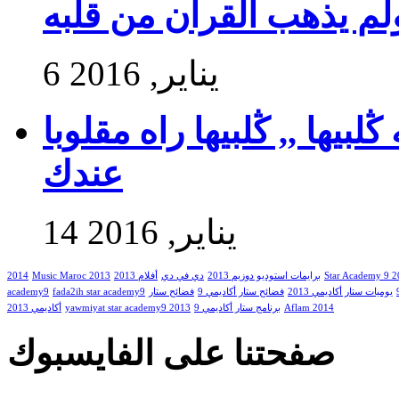
ولم يذهب القرآن من قلبه
6 يناير, 2016
بيها ,, ڭلبيها راه مقلوبا
عندك
14 يناير, 2016
Star Academy 9 
برايمات استوديو دوزيم 2013
دي في دي
أفلام 2013
Music Maroc 2013
2014
يوميات ستار أكاديمي 2013
فضائح ستار أكاديمي 9
فضائح ستار
fada2ih star academy9
academy9
Aflam 2014
برنامج ستار أكاديمي 9
yawmiyat star academy9 2013
أكاديمي 2013
صفحتنا على الفايسبوك