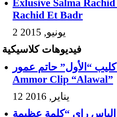
Exlusive Salma Rachid 
Rachid Et Badr
2 يونيو, 2015
فيديوهات كلاسيكية
فيديو كليب “الأول” حاتم عمور – Exlus
Ammor Clip “Alawal”
12 يناير, 2016
فيديو كليب إلياس راي “كلمة عظيمة” –