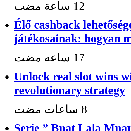
Élő cashback lehetősé
játékosainak: hogyan 
Unlock real slot wins w
revolutionary strategy
Serie ” Bnat Lala Mnan