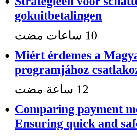
Strategieën voor schat
gokuitbetalingen
Miért érdemes a Magya
programjához csatlako
Comparing payment me
Ensuring quick and saf