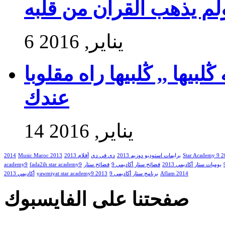
ولم يذهب القرآن من قلبه
6 يناير, 2016
بيها ,, ڭلبيها راه مقلوبا
عندك
14 يناير, 2016
Star Academy 9 
برايمات استوديو دوزيم 2013
دي في دي
أفلام 2013
Music Maroc 2013
2014
يوميات ستار أكاديمي 2013
فضائح ستار أكاديمي 9
فضائح ستار
fada2ih star academy9
academy9
Aflam 2014
برنامج ستار أكاديمي 9
yawmiyat star academy9 2013
أكاديمي 2013
صفحتنا على الفايسبوك