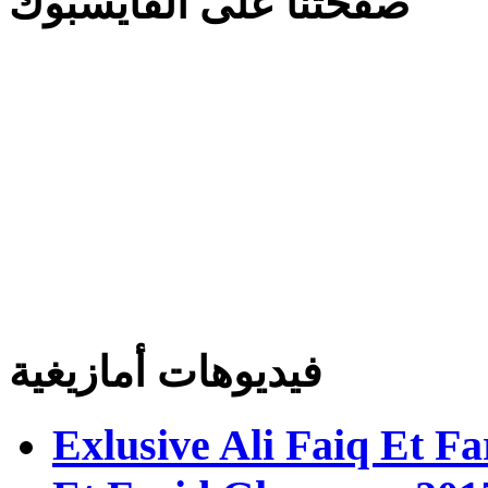
صفحتنا على الفايسبوك
فيديوهات أمازيغية
Exlusive Ali Faiq Et F