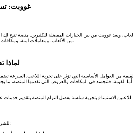
غووبت: تس
لعاب، ويعد غووبت من بين الخيارات المفضلة للكثيرين. منصة تتيح لك 
يقدم كل ما يحتاجه اللاعبون للتمتع بتجربة كازينو فريدة.
من الألعاب، ومعاملات آمنة، ومكافآت 
لماذا ت
 والقيمة من العوامل الأساسية التي تؤثر على تجربة اللاعب. السرعة 
ما القيمة، فتتجسد في المكافآت والعروض التي تقدمها المنصة، ما يجع
للشروع في تجربة ألعاب مثيرة على غووبت، اتبع الخطوات البسيطة التالية: