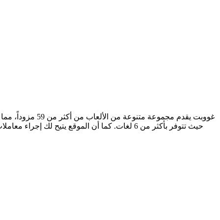
غووبت يقدم مجمو