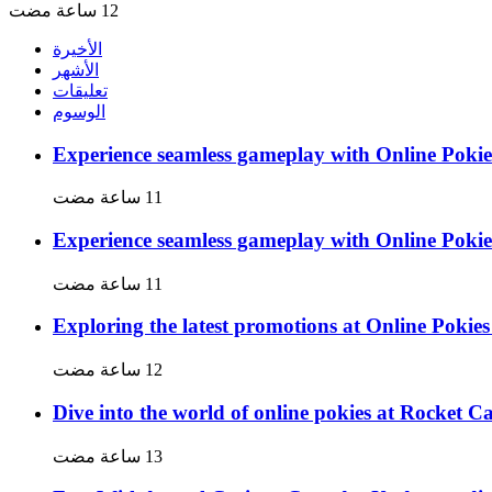
الأخيرة
الأشهر
تعليقات
الوسوم
Experience seamless gameplay with Online Pokie
Experience seamless gameplay with Online Pokie
Exploring the latest promotions at Online Poki
Dive into the world of online pokies at Rocket Ca