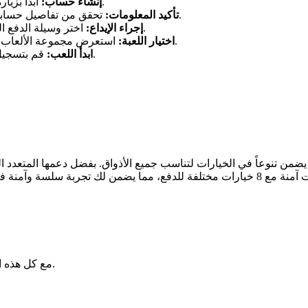
ابدأ بزيارة الموقع وقم بإنشاء حساب جديد باستخدام معلوماتك الأساسية.
إنشاء حساب:
تحقق من تفاصيل حسابك عبر البريد الإلكتروني أو رسالة نصية للتأكد من صحة البيانات.
تأكيد المعلومات:
اختر وسيلة الدفع المناسبة لك وأكمل عملية الإيداع لضمان وجود رصيد في حسابك.
إجراء الإيداع:
استعرض مجموعة الألعاب المتاحة واختر ما يناسبك، سواء كانت ألعاب قمار أو ألعاب ورق.
اختيار اللعبة:
قم بتسجيل الدخول وابدأ في الاستمتاع بلعبتك المفضلة في أي وقت تشاء.
ابدأ اللعب:
عة متنوعة من الألعاب من أكثر من 59 مزوداً، مما يضمن تنوعاً في الخيارات لتناسب جميع الأذو
حيث تتوفر بأكثر من 6 لغات. كما أن الموقع يتيح لك إجراء معاملات آمنة مع 8 خيارات مختلفة 
مع كل هذه المزايا، ستشعر بأنك في قلب تجربة كازينو حقيقية دون مغادرة منزلك.