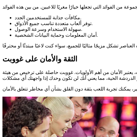
مكافآت جذابة للمستخدمين الجدد.
توفر ألعاب متعددة تناسب جميع الأذواق.
سهولة الاستخدام وسرعة الوصول.
أمان المعلومات وحماية البيانات الشخصية.
الثقة والأمان على غووبت
 غووبت حاصلة على ترخيص من هيئة Curaçao Gaming Authority، مما يعني أنها تلتزم بأعلى معايير الأمان والموثوقية. هذه التراخيص تضمن