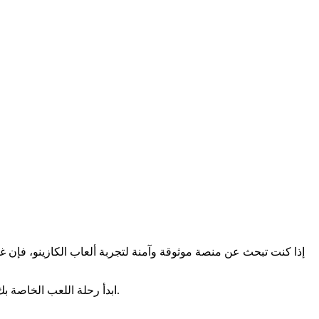
إذا كنت تبحث عن منصة موثوقة وآمنة لتجربة ألعاب الكازينو، فإن غو
ابدأ رحلة اللعب الخاصة بك على غووبت اليوم، واستمتع بتجربة ألعاب لا تُنسى مع الكثير من المفاجآت! لا تفوت الفرصة لتكون جزءًا من عالم رائع مليء بالمرح والإثارة.