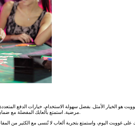
وبت هو الخيار الأمثل. بفضل سهولة الاستخدام، خيارات الدفع المتعددة،
مرضية. استمتع بألعابك المفضلة مع ضمان الأمان، المكافآت الجذابة، وتجربة مستخدم مدعومة بأحدث التقنيات.