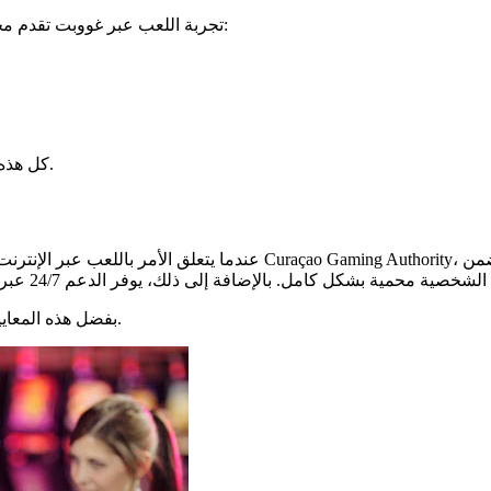
تجربة اللعب عبر غووبت تقدم مجموعة من الفوائد التي تجعلها خيارًا مغريًا للاعبين. من بين هذه الفوائد:
كل هذه العناصر تشكل مزيجًا مثاليًا للجميع، سواء كنت لاعبًا مبتدئًا أو محترفًا.
عندما يتعلق الأمر باللعب عبر الإنترنت، يعتبر الأمان من أهم الأولويات.
بفضل هذه المعايير، يمكنك تجربة اللعب بثقة دون القلق بشأن أي مخاطر تتعلق بالأمان.