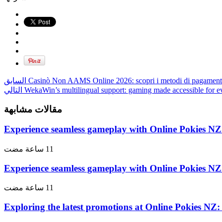
Casinò Non AAMS Online 2026: scopri i metodi di pagamento 
السابق
WekaWin’s multilingual support: gaming made accessible for e
التالي
مقالات مشابهة
Experience seamless gameplay with Online Pokies NZ:
Experience seamless gameplay with Online Pokies NZ:
Exploring the latest promotions at Online Pokies NZ