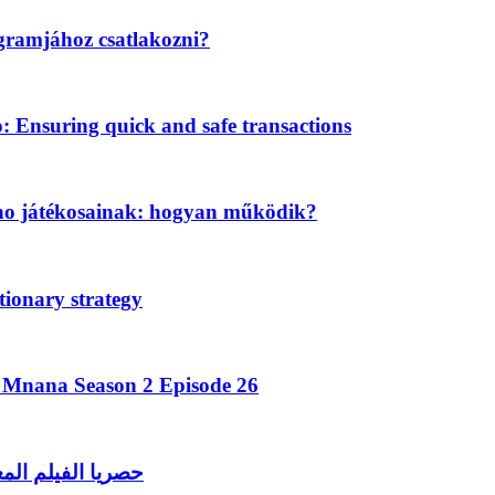
gramjához csatlakozni?
Ensuring quick and safe transactions
ino játékosainak: hogyan működik?
tionary strategy
a Mnana Season 2 Episode 26
حصريا الفيلم الم