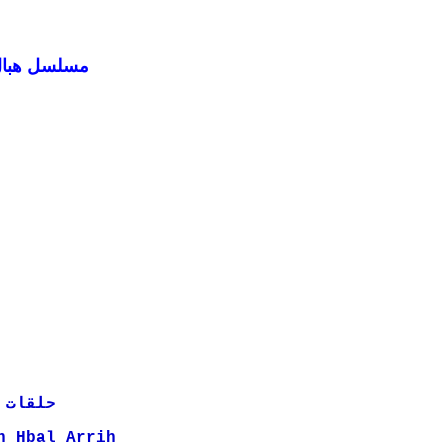
مسلسل هبال الريح | الحلقة 08 للمسل
حلقات المس
n Hbal Arrih