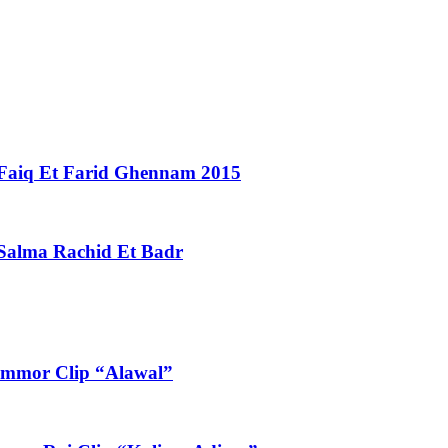
i Faiq Et Farid Ghennam 2015
 Salma Rachid Et Badr
Exlusive Hatim Ammor Clip “Alawal”