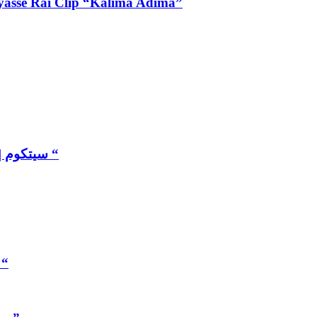
فيديو كل” – Exlusive Ilyasse Rai Clip “Kalima Adima”
سيتكوم | سير حتى تجي 2 : عنوان الحلقة : ” زوروني كل سنة “
سيتكوم | سير حتى تجي 2 : عنوان الحلقة  “