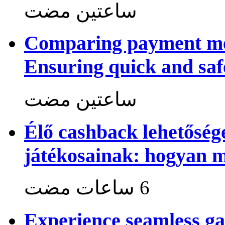
‏ساعتين مضت
Comparing payment me
Ensuring quick and saf
‏ساعتين مضت
Élő cashback lehetősé
játékosainak: hogyan 
Experience seamless g