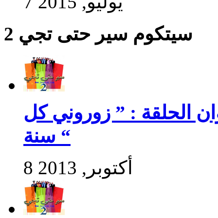
7 يوليو, 2015
سيتكوم سير حتى تجي 2
سير حتى تجي 2 : عنوان الحلقة : ” زوروني كل
سنة “
8 أكتوبر, 2013