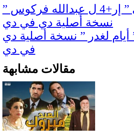
حصريا الفيلم المغربي ” إر+4 ل عبدالله فركوس ”
نسخة أصلية دي في دي
أيام لغدر ” نسخة أصلية دي
في دي
مقالات مشابهة