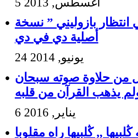
5 أغسطس, 2013
 انتظار بازوليني ” نسخة
أصلية دي في دي
24 يونيو, 2014
ول من حلاوة صوته سبحان
ولم يذهب القرآن من قلبه
6 يناير, 2016
بيها ,, ڭلبيها راه مقلوبا