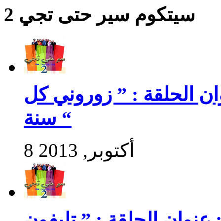
سيتكوم سير حتى تجي 2
سير حتى تجي 2 : عنوان الحلقة : ” زوروني كل
سنة “
8 أكتوبر, 2013