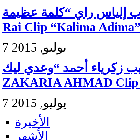
فيديو كليب إلياس راي “كلمة عظيمة” – Exl
Rai Clip “Kalima Adima
7 يوليو, 2015
فيديو كليب زكرياء أحمد “وعدي ليك”
ZAKARIA AHMAD Clip 
7 يوليو, 2015
الأخيرة
الأشهر