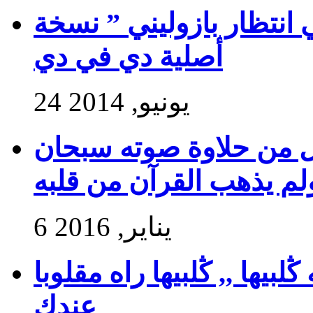
 انتظار بازوليني ” نسخة
أصلية دي في دي
24 يونيو, 2014
ول من حلاوة صوته سبحان
ولم يذهب القرآن من قلبه
6 يناير, 2016
بيها ,, ڭلبيها راه مقلوبا
عندك