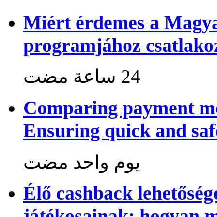
Miért érdemes a Magya
programjához csatlako
Comparing payment me
Ensuring quick and saf
‏يوم واحد مضت
Élő cashback lehetősé
játékosainak: hogyan 