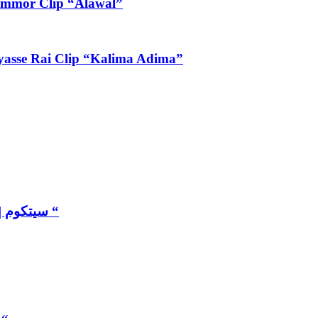
Exlusive Hatim Ammor Clip “Alawal”
فيديو كل” – Exlusive Ilyasse Rai Clip “Kalima Adima”
سيتكوم | سير حتى تجي 2 : عنوان الحلقة : ” زوروني كل سنة “