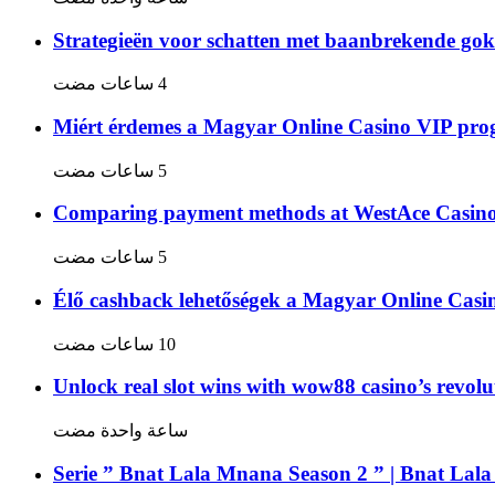
Strategieën voor schatten met baanbrekende gok
Miért érdemes a Magyar Online Casino VIP pro
Comparing payment methods at WestAce Casino: 
Élő cashback lehetőségek a Magyar Online Cas
Unlock real slot wins with wow88 casino’s revolu
‏ساعة واحدة مضت
Serie ” Bnat Lala Mnana Season 2 ” | Bnat Lal