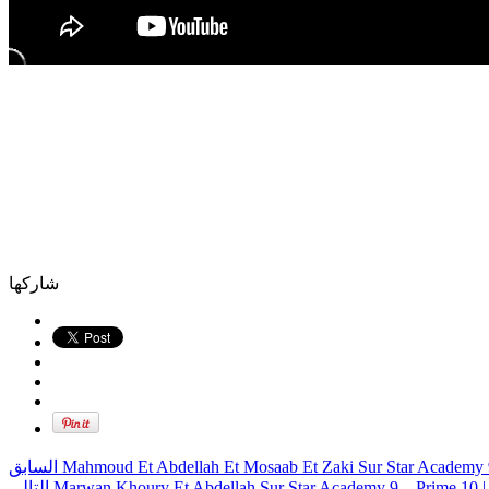
شاركها
السابق
Mahmoud Et Abdellah Et Mosaab Et Zaki Sur Star Academy 9
التالي
Marwan Khoury Et Abdellah Sur Star Academy 9 – Prime 10 