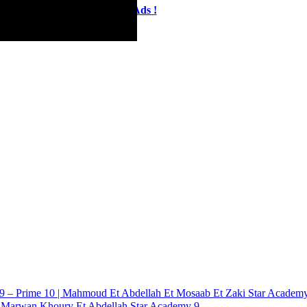
Close Ads !
 – Prime 10 | Mahmoud Et Abdellah Et Mosaab Et Zaki Star Academ
| Marwan Khoury Et Abdellah Star Academy 9