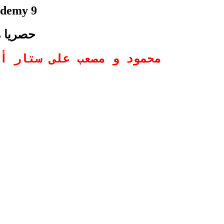
ademy 9
حصريا محمو
محمود و مصعب على ستار أكاديمي 2013 – محمود و مصعب ستار أكادي