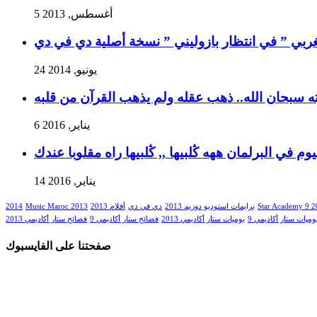
5 أغسطس, 2013
غربي ” في انتظار بازوليني ” نسخة أصلية دي في دي
24 يونيو, 2014
ه سبحان الله.. ذهب عقله ولم يذهب القرآن من قلبه
6 يناير, 2016
وم في البرلمان ههه ڭلبيها ,, ڭلبيها راه مقلوبا عندك
14 يناير, 2016
2014
Music Maroc 2013
أفلام 2013
دي في دي
برايمات استوديو دوزيم 2013
Star Academy 9 
وميات ستار أكاديمي 9
يوميات ستار أكاديمي 2013
فضائح ستار أكاديمي 9
فضائح ستار أكاديمي 2013
صفحتنا على الفايسبوك