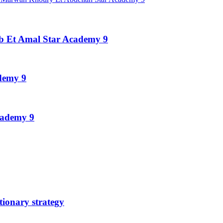
eb Et Amal Star Academy 9
ademy 9
cademy 9
tionary strategy