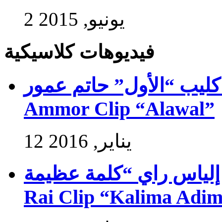
2 يونيو, 2015
فيديوهات كلاسيكية
فيديو كليب “الأول” حاتم عمور – Exlus
Ammor Clip “Alawal”
12 يناير, 2016
فيديو كليب إلياس راي “كلمة عظيمة” –
Rai Clip “Kalima Adi