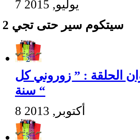
7 يوليو, 2015
سيتكوم سير حتى تجي 2
سير حتى تجي 2 : عنوان الحلقة : ” زوروني كل
سنة “
8 أكتوبر, 2013