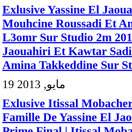
Exlusive Yassine El Jaou
Mouhcine Roussadi Et Am
L3omr Sur Studio 2m 2013
Jaouahiri Et Kawtar Sad
Amina Takkeddine Sur St
19 مايو, 2013
Exlusive Itissal Mobache
Famille De Yassine El Jao
Prime Final | Itissal Mo