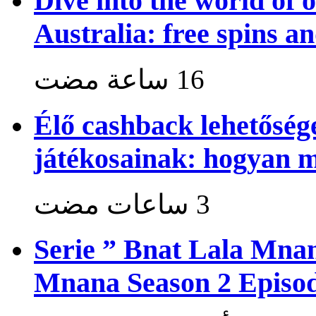
Dive into the world of 
Australia: free spins a
Élő cashback lehetősé
játékosainak: hogyan 
Serie ” Bnat Lala Mnan
Mnana Season 2 Episod