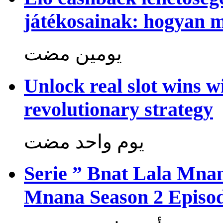
játékosainak: hogyan 
‏يومين مضت
Unlock real slot wins w
revolutionary strategy
‏يوم واحد مضت
Serie ” Bnat Lala Mnan
Mnana Season 2 Episod