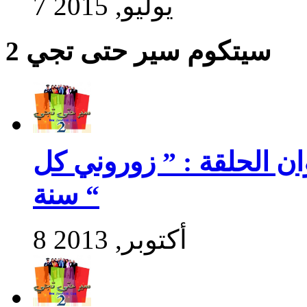
7 يوليو, 2015
سيتكوم سير حتى تجي 2
سير حتى تجي 2 : عنوان الحلقة : ” زوروني كل
سنة “
8 أكتوبر, 2013