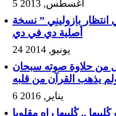
5 أغسطس, 2013
 انتظار بازوليني ” نسخة
أصلية دي في دي
24 يونيو, 2014
ول من حلاوة صوته سبحان
ولم يذهب القرآن من قلبه
6 يناير, 2016
بيها ,, ڭلبيها راه مقلوبا