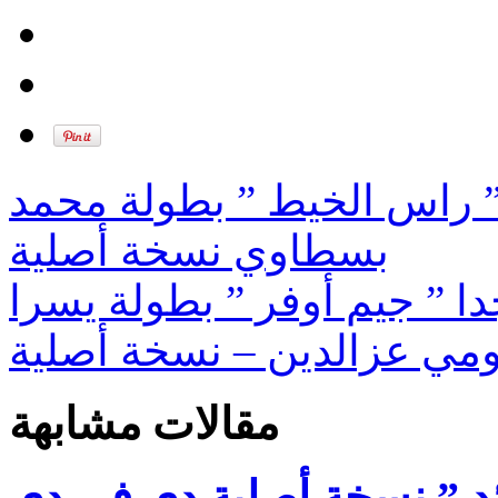
” راس الخيط ” بطولة محمد
بسطاوي نسخة أصلية
ا ” جيم أوفر ” بطولة يسرا
مي عزالدين – نسخة أصلية
مقالات مشابهة
ئد ” نسخة أصلية دي في دي