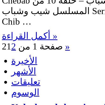
Chebab حلقات المسلسل شيب وشباب – حلقة 10 من
المسلسل شيب وشباب Serie Chib w Chebab – Episode
Chib …
أكمل القراءة »
1
2
صفحة 1 من 2
»
الأخيرة
الأشهر
تعليقات
الوسوم