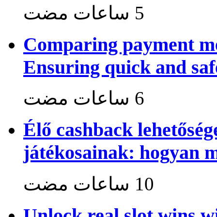
Comparing payment me
Ensuring quick and saf
Élő cashback lehetősé
játékosainak: hogyan 
Unlock real slot wins w