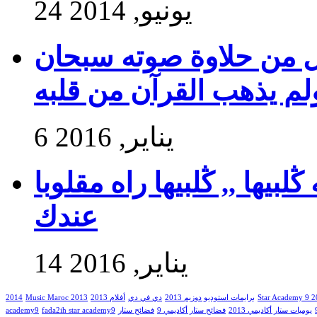
24 يونيو, 2014
ول من حلاوة صوته سبحان
ولم يذهب القرآن من قلبه
6 يناير, 2016
بيها ,, ڭلبيها راه مقلوبا
عندك
14 يناير, 2016
2014
Music Maroc 2013
أفلام 2013
دي في دي
برايمات استوديو دوزيم 2013
Star Academy 9 
academy9
fada2ih star academy9
فضائح ستار
فضائح ستار أكاديمي 9
يوميات ستار أكاديمي 2013