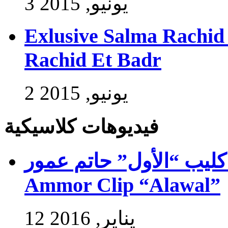
3 يونيو, 2015
Exlusive Salma Rachid 
Rachid Et Badr
2 يونيو, 2015
فيديوهات كلاسيكية
ب “الأول” حاتم عمور – Exlusive Hatim
Ammor Clip “Alawal”
12 يناير, 2016