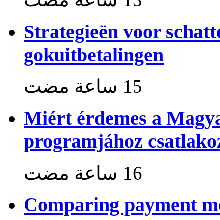
Strategieën voor schat
gokuitbetalingen
Miért érdemes a Magya
programjához csatlako
Comparing payment me