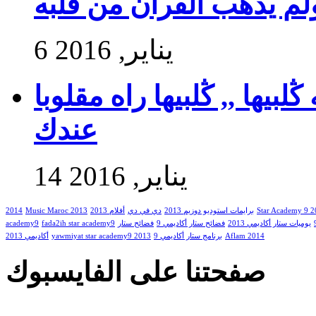
ولم يذهب القرآن من قلبه
6 يناير, 2016
بيها ,, ڭلبيها راه مقلوبا
عندك
14 يناير, 2016
Star Academy 9 
برايمات استوديو دوزيم 2013
دي في دي
أفلام 2013
Music Maroc 2013
2014
يوميات ستار أكاديمي 2013
فضائح ستار أكاديمي 9
فضائح ستار
fada2ih star academy9
academy9
Aflam 2014
برنامج ستار أكاديمي 9
yawmiyat star academy9 2013
أكاديمي 2013
صفحتنا على الفايسبوك