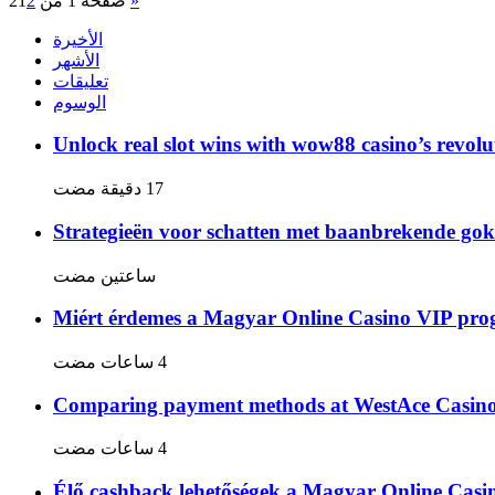
»
صفحة 1 من 2
2
1
الأخيرة
الأشهر
تعليقات
الوسوم
Unlock real slot wins with wow88 casino’s revolu
Strategieën voor schatten met baanbrekende gok
‏ساعتين مضت
Miért érdemes a Magyar Online Casino VIP pro
Comparing payment methods at WestAce Casino: 
Élő cashback lehetőségek a Magyar Online Cas