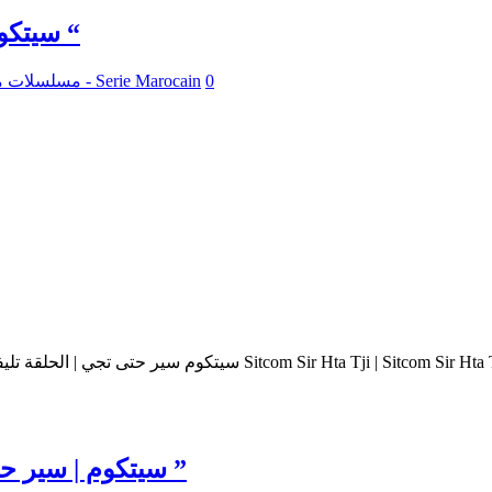
سيتكوم | سير حتى تجي 2 : عنوان الحلقة : ” تليفون “
0
مسلسلات مغربية - Serie Marocain
سيتكوم | سير حتى تجي 2 : عنوان الحلقة : ” سياسة بلا رخصة ”