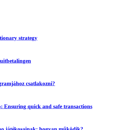
tionary strategy
uitbetalingen
gramjához csatlakozni?
Ensuring quick and safe transactions
ino játékosainak: hogyan működik?