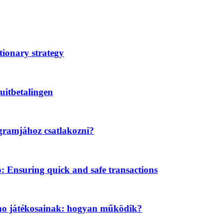
tionary strategy
uitbetalingen
gramjához csatlakozni?
Ensuring quick and safe transactions
ino játékosainak: hogyan működik?