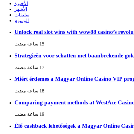
الأخيرة
الأشهر
تعليقات
الوسوم
Unlock real slot wins with wow88 casino’s revolu
Strategieën voor schatten met baanbrekende gok
Miért érdemes a Magyar Online Casino VIP pro
Comparing payment methods at WestAce Casino: 
Élő cashback lehetőségek a Magyar Online Cas