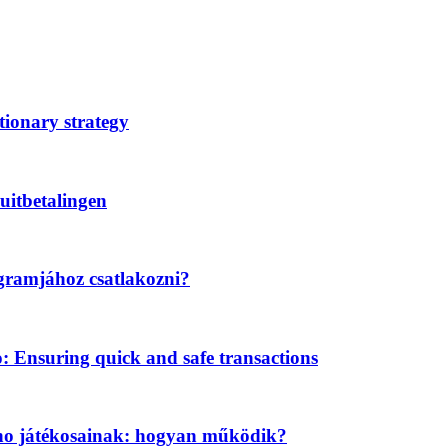
tionary strategy
uitbetalingen
gramjához csatlakozni?
Ensuring quick and safe transactions
ino játékosainak: hogyan működik?