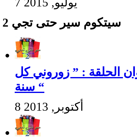
7 يوليو, 2015
سيتكوم سير حتى تجي 2
سير حتى تجي 2 : عنوان الحلقة : ” زوروني كل
سنة “
8 أكتوبر, 2013