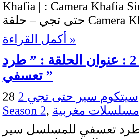
Khafia | : Camera Khaf حلقات السيتكوم سير
أكمل القراءة »
سيتكوم | سير حتى تجي 2 : عنوان الحلقة : ” طرد
تعسفي ”
سيتكوم سير حتى تجي 2 - Sir Hta Tji
Season 2
,
 طرد تعسفي للمسلسل سير