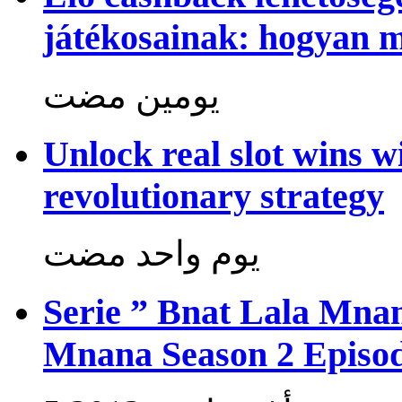
játékosainak: hogyan 
‏يومين مضت
Unlock real slot wins w
revolutionary strategy
‏يوم واحد مضت
Serie ” Bnat Lala Mnan
Mnana Season 2 Episod