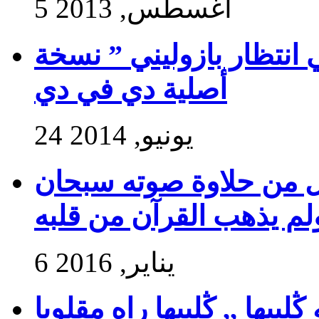
5 أغسطس, 2013
 انتظار بازوليني ” نسخة
أصلية دي في دي
24 يونيو, 2014
ول من حلاوة صوته سبحان
ولم يذهب القرآن من قلبه
6 يناير, 2016
بيها ,, ڭلبيها راه مقلوبا