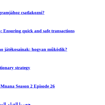
gramjához csatlakozni?
Ensuring quick and safe transactions
ino játékosainak: hogyan működik?
tionary strategy
a Mnana Season 2 Episode 26
حصريا الفيلم الم