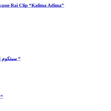
فيديو كليب إلياس راي “كلمة عظيمة” – ip “Kalima Adima
سيتكوم | سير حتى تجي 2 : عنوان الحلقة : ” زوروني كل سنة “
سيتكوم | سير حتى تجي 2 : عنوان الحلقة : 